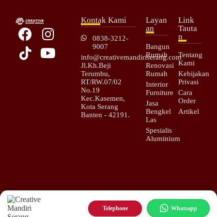
Kontak Kami
Layan
Link
an
Tauta
n
0838-3212-
9007
Bangun
Rumah
Tentang
info@creativemandiriserang.com
Kami
Jl.Kh.Beji
Renovasi
Terumbu,
Rumah
Kebijakan
RT/RW.07/02
Privasi
Interior
No.19
Furniture
Cara
Kec.Kasemen,
Order
Jasa
Kota Serang
Bengkel
Artikel
Banten - 42191.
Las
Spesialis
Aluminium
Copyright © 2025 – All rights reserved. | Creative Mandiri Serang |
Telephone
Whatsapp
Cms Aluminium
|
Cms Bengkel Las