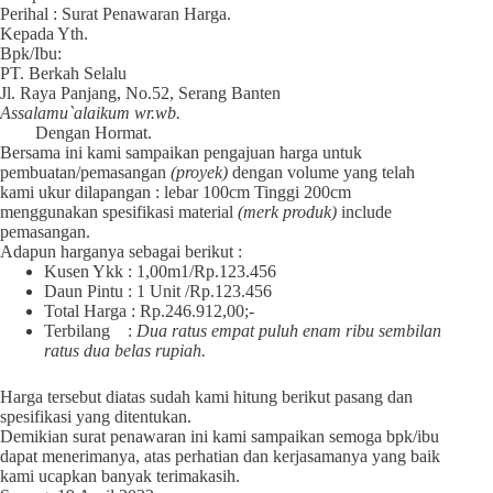
Perihal : Surat Penawaran Harga.
Kepada Yth.
Bpk/Ibu:
PT. Berkah Selalu
Jl. Raya Panjang, No.52, Serang Banten
Assalamu`alaikum wr.wb.
Dengan Hormat.
Bersama ini kami sampaikan pengajuan harga untuk
pembuatan/pemasangan
(proyek)
dengan volume yang telah
kami ukur dilapangan : lebar 100cm Tinggi 200cm
menggunakan spesifikasi material
(merk produk)
include
pemasangan.
Adapun harganya sebagai berikut :
Kusen Ykk : 1,00m1/Rp.123.456
Daun Pintu : 1 Unit /Rp.123.456
Total Harga : Rp.246.912,00;-
Terbilang :
Dua ratus empat puluh enam ribu sembilan
ratus dua belas rupiah.
Harga tersebut diatas sudah kami hitung berikut pasang dan
spesifikasi yang ditentukan.
Demikian surat penawaran ini kami sampaikan semoga bpk/ibu
dapat menerimanya, atas perhatian dan kerjasamanya yang baik
kami ucapkan banyak terimakasih.