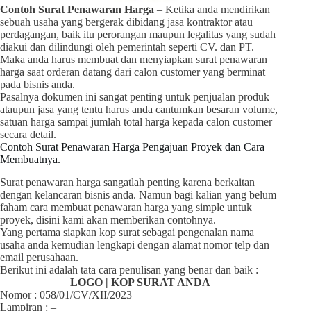
Contoh Surat Penawaran Harga
– Ketika anda mendirikan
sebuah usaha yang bergerak dibidang jasa kontraktor atau
perdagangan, baik itu perorangan maupun legalitas yang sudah
diakui dan dilindungi oleh pemerintah seperti CV. dan PT.
Maka anda harus membuat dan menyiapkan surat penawaran
harga saat orderan datang dari calon customer yang berminat
pada bisnis anda.
Pasalnya dokumen ini sangat penting untuk penjualan produk
ataupun jasa yang tentu harus anda cantumkan besaran volume,
satuan harga sampai jumlah total harga kepada calon customer
secara detail.
Contoh Surat Penawaran Harga Pengajuan Proyek dan Cara
Membuatnya.
Surat penawaran harga sangatlah penting karena berkaitan
dengan kelancaran bisnis anda. Namun bagi kalian yang belum
faham cara membuat penawaran harga yang simple untuk
proyek, disini kami akan memberikan contohnya.
Yang pertama siapkan kop surat sebagai pengenalan nama
usaha anda kemudian lengkapi dengan alamat nomor telp dan
email perusahaan.
Berikut ini adalah tata cara penulisan yang benar dan baik :
LOGO | KOP SURAT ANDA
Nomor : 058/01/CV/XII/2023
Lampiran : –